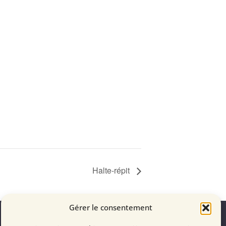
Halte-répit
Faites partie de la famille!
Gérer le consentement
Devenir membre