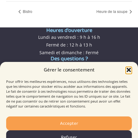
Bistro
Heure de la soupe
Heures d'ouverture
Lundi au vendredi : 9 h à 16 h
Fermé de : 12 h à 13 h
Samedi et dimanche : Fermé
Des questions ?
161, avenue d'Abitibi, Malartic (QC) J0Y 1Z0
Gérer le consentement
819 757-6755
info@mfmalartic.com
Pour offrir les meilleures expériences, nous utilisons des technologies telles
que les témoins pour stocker et/ou accéder aux informations des appareils.
Le fait de consentir à ces technologies nous permettra de traiter des données
Faites partie de la famille!
telles que le comportement de navigation ou les ID uniques sur ce site. Le fait
de ne pas consentir ou de retirer son consentement peut avoir un effet
Devenir membre
négatif sur certaines caractéristiques et fonctions.
Devenir bénévole
Faire un don
Accepter
Espace documentation
Refuser