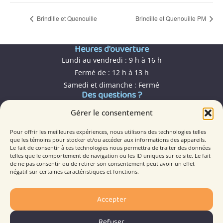
Brindille et Quenouille
Brindille et Quenouille PM
Heures d'ouverture
Lundi au vendredi : 9 h à 16 h
Fermé de : 12 h à 13 h
Samedi et dimanche : Fermé
Des questions ?
161, avenue d'Abitibi, Malartic (QC) J0Y 1Z0
Gérer le consentement
819 757-6755
info@mfmalartic.com
Pour offrir les meilleures expériences, nous utilisons des technologies telles
que les témoins pour stocker et/ou accéder aux informations des appareils.
Le fait de consentir à ces technologies nous permettra de traiter des données
Faites partie de la famille!
telles que le comportement de navigation ou les ID uniques sur ce site. Le fait
de ne pas consentir ou de retirer son consentement peut avoir un effet
Devenir membre
négatif sur certaines caractéristiques et fonctions.
Devenir bénévole
Faire un don
Accepter
Espace documentation
Refuser