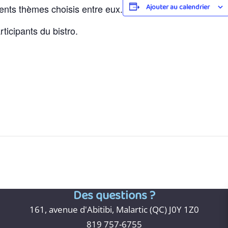
Ajouter au calendrier
rents thèmes choisis entre eux.
rticipants du bistro.
Des questions ?
161, avenue d'Abitibi, Malartic (QC) J0Y 1Z0
819 757-6755